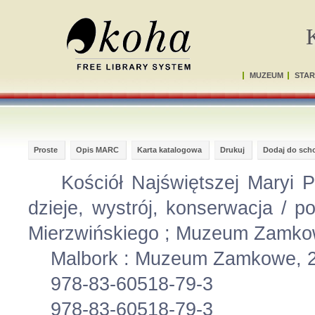
MUZEUM
STAR
Proste
Opis MARC
Karta katalogowa
Drukuj
Dodaj do sch
Kościół Najświętszej Maryi P
dzieje, wystrój, konserwacja / p
Mierzwińskiego ; Muzeum Zamko
Malbork : Muzeum Zamkowe, 2016. 
978-83-60518-79-3
978-83-60518-79-3