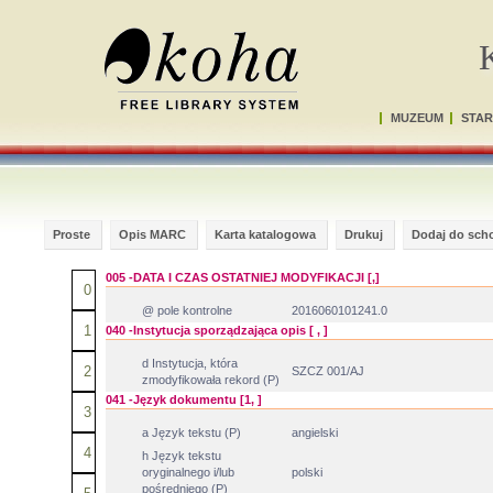
MUZEUM
STAR
Proste
Opis MARC
Karta katalogowa
Drukuj
Dodaj do sch
005 -DATA I CZAS OSTATNIEJ MODYFIKACJI [,]
0
@ pole kontrolne
2016060101241.0
1
040 -Instytucja sporządzająca opis [ , ]
d Instytucja, która
2
SZCZ 001/AJ
zmodyfikowała rekord (P)
041 -Język dokumentu [1, ]
3
a Język tekstu (P)
angielski
4
h Język tekstu
oryginalnego i/lub
polski
pośredniego (P)