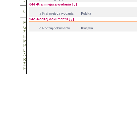
5
044 -Kraj miejsca wydania [ , ]
6
a Kraj miejsca wydania
Polska
942 -Rodzaj dokumentu [ , ]
E
G
c Rodzaj dokumentu
Książka
Z
E
M
P
L
A
R
Z
E