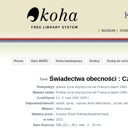
MUZEUM
STAR
Proste
Opis MARC
Karta katalogowa
Drukuj
Dodaj do sch
Świadectwa obecności : Cz.
Tytuł:
Podtytuł(y):
polskie życie artystyczne we Francji w latach 1900
Wariant tytułu:
Polskie życie artystyczne we Francji w latach 1900
Część/tytuł:
Cz. 2, Lata 1922-1929 /
Odpowiedzialność:
wybór, oprac. i wprow. Anna Wierzbicka ; przekł. te
Miejsce :
Warszawa :
Wydany przez :
Instytut Sztuki Polskiej Akademii Nauk,
w roku:
2015.
Opis fizyczny:
598, [2] s., 48 s. tabl. : il. ; 25 cm.