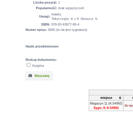
Liczba pozycji:
1
Popularność:
brak wypożyczeń
Indeks.
Uwagi:
Tekst częśc. tł. z fr. Streszcz. fr.
ISBN:
978-83-63877-80-4
Numer opisu:
3000 (to nie jest sygnatura)
Hasło przedmiotowe:
Rodzaj dokumentu:
Książka
Wyszukaj
miejsce
Magazyn 11 (K.54992)
do wy
Sygn. K-II-54992