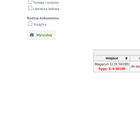
Tematy i motywy
Literatura ludowa
Rodzaj dokumentu:
Książka
Wyszukaj
miejsce
Magazyn 11 (K.56198)
do wy
Sygn. K-II-56198