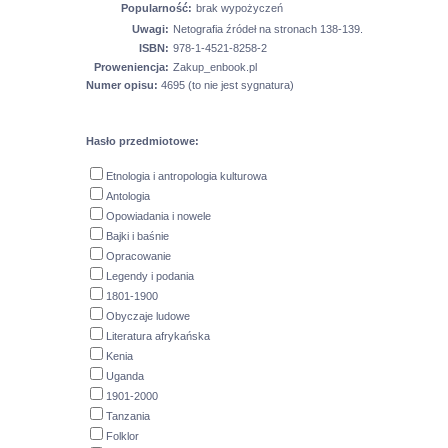
Popularność:
brak wypożyczeń
Uwagi:
Netografia źródeł na stronach 138-139.
ISBN:
978-1-4521-8258-2
Proweniencja:
Zakup_enbook.pl
Numer opisu:
4695 (to nie jest sygnatura)
Hasło przedmiotowe:
Etnologia i antropologia kulturowa
Antologia
Opowiadania i nowele
Bajki i baśnie
Opracowanie
Legendy i podania
1801-1900
Obyczaje ludowe
Literatura afrykańska
Kenia
Uganda
1901-2000
Tanzania
Folklor