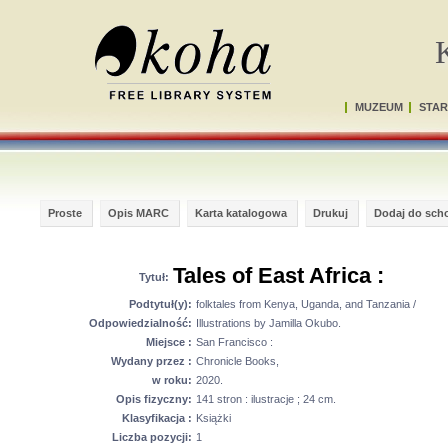
MUZEUM
STAR
Proste
Opis MARC
Karta katalogowa
Drukuj
Dodaj do sch
Tales of East Africa :
Tytuł:
Podtytuł(y):
folktales from Kenya, Uganda, and Tanzania /
Odpowiedzialność:
Illustrations by Jamilla Okubo.
Miejsce :
San Francisco :
Wydany przez :
Chronicle Books,
w roku:
2020.
Opis fizyczny:
141 stron : ilustracje ; 24 cm.
Klasyfikacja :
Książki
Liczba pozycji:
1