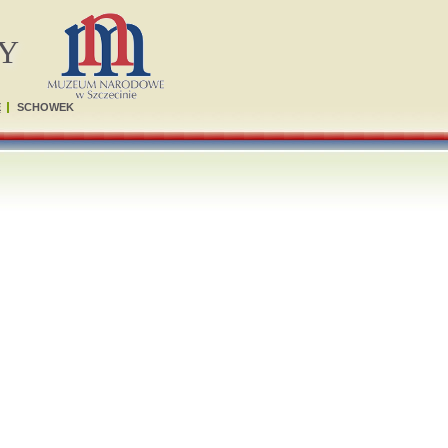
Y
Ę
SCHOWEK