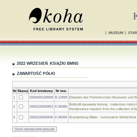
MUZEUM
STAR
2022 WRZESIEŃ_KSIĄŻKI BMNS
ZAWARTOŚĆ PÓŁKI
Nr
Skasuj
Kod kreskowy
Nr inw.
1
2000400109998
B.10999
[Statuten des Pommerschen Museums und Ber
Botticelli opowiada historię : malarstwo mistrz
2
2000100560853
K.56085
Renaissance masters from the collection of 
3
2000100560846
K.56084
Brandenburg-Bilder : konstruierte Wirklichkei