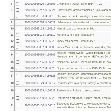
6
2000100565070
K.56507
Chełmoński, Józef (1849-1914). T. 2 /
7
2000100565247
K.56524
Formy piernikarskie w polskich kolekcjach mu
8
2000100565186
K.56518
Grafika i rysunek : katalog zbiorów Muzeum 
9
2000100565278
K.56527
Hello nature : wie wollen wir zusammenleben?
10
2000100565124
K.56512
Henryk Lula : sztuka ceramiki /
11
2000100565193
K.56519
Historia sztuki bez mężczyzn /
12
2000100565254
K.56525
Jacek Malczewski : konteksty /
13
2000100565087
K.56508
Jacek Malczewski w zbiorach Lwowskiej Galer
Malarze, miejscowości i widoki Pomorza Zach
14
2000100565056
K.56505
Hinterpommern in der ersten Hälfte des 20. Ja
15
2000100565285
K.56528
Najdalsza Polska : Szczecin 1945-1950 : próba
16
2000100565292
K.56529
Najdalsza Polska : Szczecin 1945-1950 : próba
Ogniem i mieczem : uzbrojenie pogranicza po
17
2000100565261
K.56526
the Polish-Rus' borderlands in light of finds 
18
2000100565179
K.56517
Pisankarstwo jako żywa tradycja w świetle j
19
2000100565223
K.56522
Radiofonia w Polsce : zarys dziejów /
20
2000100565230
K.56523
Rok polski : przyroda, kultura, praca, święt
Społeczne i kulturowe dzieje ewangelików szc
21
2000100565100
K.56510
kulturelle Geschichte der Protestanten in Stett