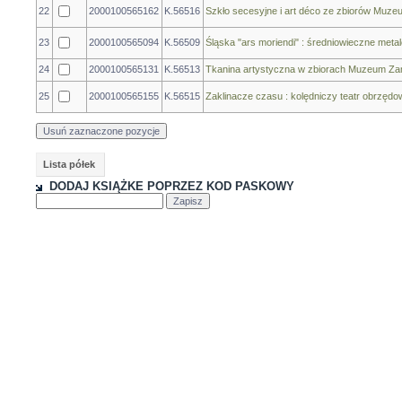
22
2000100565162
K.56516
Szkło secesyjne i art déco ze zbiorów Muze
23
2000100565094
K.56509
Śląska "ars moriendi" : średniowieczne meta
24
2000100565131
K.56513
Tkanina artystyczna w zbiorach Muzeum Zamko
25
2000100565155
K.56515
Zaklinacze czasu : kolędniczy teatr obrzędo
Lista półek
DODAJ KSIĄŻKE POPRZEZ KOD PASKOWY