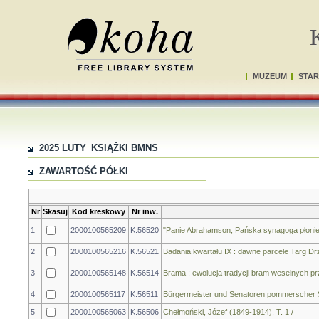
MUZEUM
STAR
2025 LUTY_KSIĄŻKI BMNS
ZAWARTOŚĆ PÓŁKI
Nr
Skasuj
Kod kreskowy
Nr inw.
1
2000100565209
K.56520
"Panie Abrahamson, Pańska synagoga płonie!" :
2
2000100565216
K.56521
Badania kwartału IX : dawne parcele Targ Dr
3
2000100565148
K.56514
Brama : ewolucja tradycji bram weselnych pr
4
2000100565117
K.56511
Bürgermeister und Senatoren pommerscher Sta
5
2000100565063
K.56506
Chełmoński, Józef (1849-1914). T. 1 /