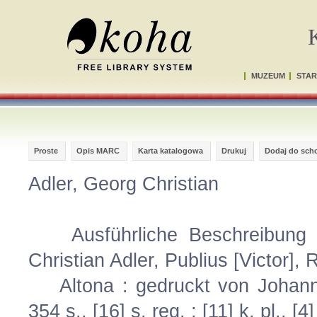
MUZEUM
STAR
Proste
Opis MARC
Karta katalogowa
Drukuj
Dodaj do sch
Adler, Georg Christian
Ausführliche Beschreibung d
Christian Adler, Publius [Victor], 
Altona : gedruckt von Johann 
354 s., [16] s. reg. ; [11] k. pl., [4]