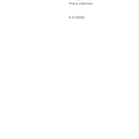
Praca zbiorowa
K-II-55655