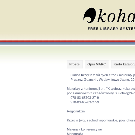
Proste
Opis MARC
Karta katalo
Gmina Krzęcin z różnych stron / materiały p
Pruszcz Gdański : Wydawnictwo Jasne, 2019. - 
Materiały z konferencji pt.: "Krajobraz kult
pod Granowem z czasów wojny 30-letniej(24 
978-83-65703-27-9
978-83-65703-27-9
Regionalizm
Krzęcin (woj. zachodniopomorskie, pow. chosz
Materiały konferencyjne
Monografia