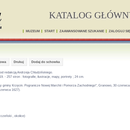
KATALOG GŁÓWN
MUZEUM
START
ZAAWANSOWANE SZUKANIE
ZALOGUJ SI
gowa
Drukuj
Dodaj do schowka
od redakcją Andrzeja Chludzińskiego.
257 stron : fotografie, ilustracje, mapy, portrety ; 24 cm.
urowy gminy Krzęcin. Pogranicze Nowej Marchii i Pomorza Zachodniego", Granowo, 30 czerwca 
czerwca 1627).
czeński , okolice)