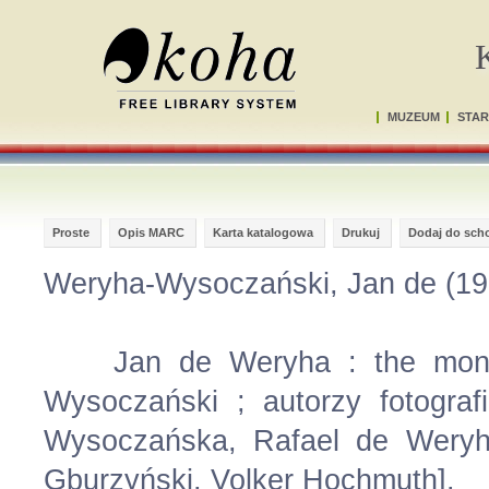
MUZEUM
STAR
Proste
Opis MARC
Karta katalogowa
Drukuj
Dodaj do sch
Weryha-Wysoczański, Jan de (195
Jan de Weryha : the monogr
Wysoczański ; autorzy fotogra
Wysoczańska, Rafael de Weryh
Gburzyński, Volker Hochmuth].