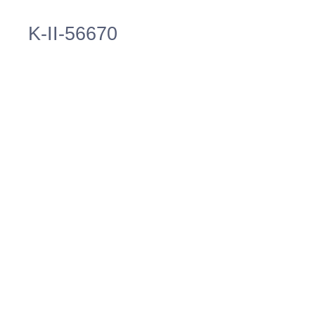
K-II-56670