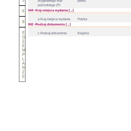
5
oryginalnego i/lub
polski
pośredniego (P)
044 -Kraj miejsca wydania [ , ]
6
a Kraj miejsca wydania
Polska
8
942 -Rodzaj dokumentu [ , ]
E
c Rodzaj dokumentu
Książka
G
Z
E
M
P
L
A
R
Z
E