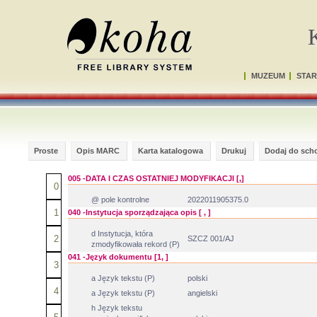
MUZEUM
STAR
Proste
Opis MARC
Karta katalogowa
Drukuj
Dodaj do sch
005 -DATA I CZAS OSTATNIEJ MODYFIKACJI [,]
0
@ pole kontrolne
2022011905375.0
1
040 -Instytucja sporządzająca opis [ , ]
d Instytucja, która
2
SZCZ 001/AJ
zmodyfikowała rekord (P)
041 -Język dokumentu [1, ]
3
a Język tekstu (P)
polski
4
a Język tekstu (P)
angielski
h Język tekstu