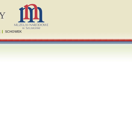
Y
Ę
SCHOWEK