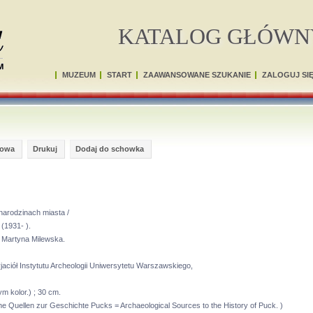
KATALOG GŁÓWN
MUZEUM
START
ZAAWANSOWANE SZUKANIE
ZALOGUJ SI
gowa
Drukuj
Dodaj do schowka
narodzinach miasta /
y
(1931- ).
 Martyna Milewska.
jaciół Instytutu Archeologii Uniwersytetu Warszawskiego,
tym kolor.) ; 30 cm.
he Quellen zur Geschichte Pucks = Archaeological Sources to the History of Puck. )