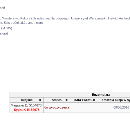
zeń
.
 Ministerstwo Kultury i Dziedzictwa Narodowego ; Uniwersytet Warszawski. Instytut Archeolo
m. Spis treści także ang., niem.
 (IA UW)
atura)
Egzemplarz
miejsce
status
data zwrotu
ostatnia akcja w s
Magazyn 11 (K.54678)
do wypożyczenia
09/06/2016
Sygn. K-III-54678