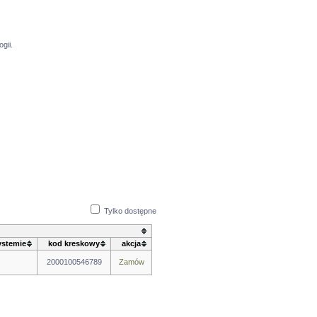
gii.
Tylko dostępne
ystemie
kod kreskowy
akcja
2000100546789
Zamów