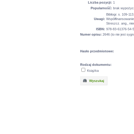
Liczba pozycji:
1
Popularność:
brak wypożyc
Bibliogr. s. 109-113
Uwagi:
Współfinansowanie:
Streszcz. ang., nie
ISBN:
978-83-61376-54-5
Numer opisu:
2646 (to nie jest sygn
Hasło przedmiotowe:
Rodzaj dokumentu:
Książka
Wyszukaj