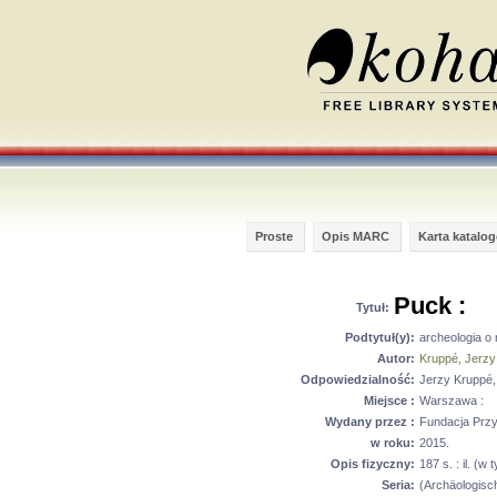
Proste
Opis MARC
Karta katalo
Puck :
Tytuł:
Podtytuł(y):
archeologia o 
Autor:
Kruppé, Jerz
Odpowiedzialność:
Jerzy Kruppé,
Miejsce :
Warszawa :
Wydany przez :
Fundacja Przy
w roku:
2015.
Opis fizyczny:
187 s. : il. (w 
Seria:
(Archäologisc