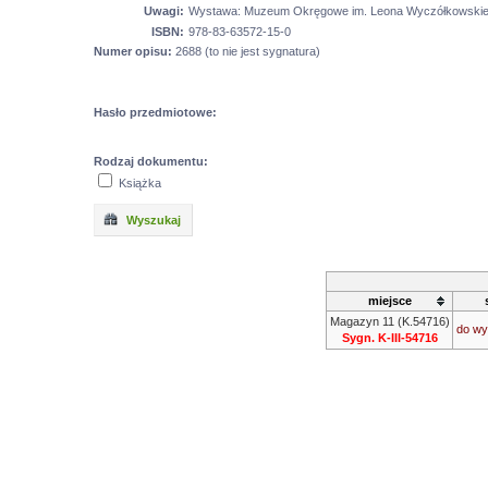
Uwagi:
Wystawa: Muzeum Okręgowe im. Leona Wyczółkowskiego 
ISBN:
978-83-63572-15-0
Numer opisu:
2688 (to nie jest sygnatura)
Hasło przedmiotowe:
Rodzaj dokumentu:
Książka
Wyszukaj
miejsce
Magazyn 11 (K.54716)
do wy
Sygn. K-III-54716