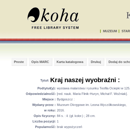
MUZEUM
STAR
Proste
Opis MARC
Karta katalogowa
Drukuj
Dodaj do sch
Kraj naszej wyobraźni :
Tytuł:
Podtytuł(y):
wystawa malarstwa i rysunku Teofila Ociepki w 125. 
Odpowiedzialność:
[red. nauk. Maria Flinik-Huryn, Michał F. Woźniak].
Miejsce :
Bydgoszcz :
Wydany przez :
Muzeum Okręgowe im. Leona Wyczółkowskiego,
w roku:
2016.
Opis fizyczny:
84 s. : il. (gł. kolor.) ; 28 cm.
Liczba pozycji:
1
Popularność:
brak wypożyczeń