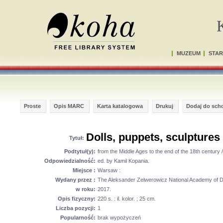
MUZEUM
STAR
Proste
Opis MARC
Karta katalogowa
Drukuj
Dodaj do sch
Dolls, puppets, sculptures
Tytuł:
Podtytuł(y):
from the Middle Ages to the end of the 18th century /
Odpowiedzialność:
ed. by Kamil Kopania.
Miejsce :
Warsaw :
Wydany przez :
The Aleksander Zelwerowicz National Academy of Dra
w roku:
2017.
Opis fizyczny:
220 s. : il. kolor. ; 25 cm.
Liczba pozycji:
1
Popularność:
brak wypożyczeń