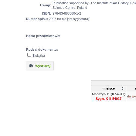
Publication supported by: The Institute of Art History, U
Uwagi:
Science Centre, Poland
ISBN:
978-83-883580-1-2
Numer opisu:
2907 (to nie jest sygnatura)
Hasło przedmiotowe:
Rodzaj dokumentu:
Książka
Wyszukaj
miejsce
Magazyn 11 (K.54917)
do wy
Sygn. K-II-54917