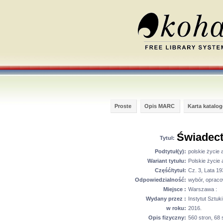
Proste
Opis MARC
Karta katalo
Świadect
Tytuł:
Podtytuł(y):
polskie życie
Wariant tytułu:
Polskie życie 
Część/tytuł:
Cz. 3, Lata 19
Odpowiedzialność:
wybór, opraco
Miejsce :
Warszawa :
Wydany przez :
Instytut Sztuk
w roku:
2016.
Opis fizyczny:
560 stron, 68 s