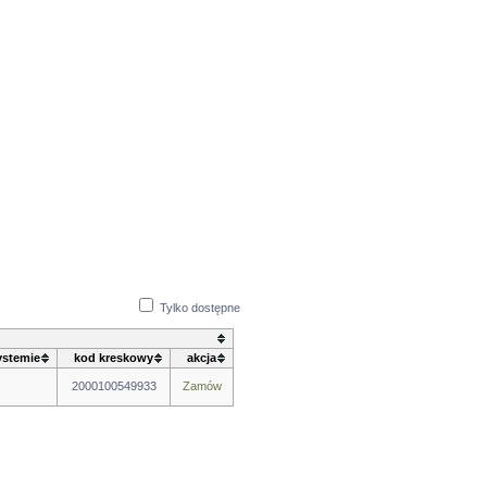
Tylko dostępne
ystemie
kod kreskowy
akcja
2000100549933
Zamów