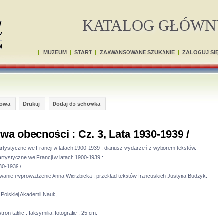
KATALOG GŁÓWN
MUZEUM
START
ZAAWANSOWANE SZUKANIE
ZALOGUJ SI
gowa
Drukuj
Dodaj do schowka
wa obecności : Cz. 3, Lata 1930-1939 /
 artystyczne we Francji w latach 1900-1939 : diariusz wydarzeń z wyborem tekstów.
artystyczne we Francji w latach 1900-1939 :
30-1939 /
wanie i wprowadzenie Anna Wierzbicka ; przekład tekstów francuskich Justyna Budzyk.
i Polskiej Akademii Nauk,
tron tablic : faksymilia, fotografie ; 25 cm.