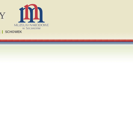
Y
Ę
SCHOWEK