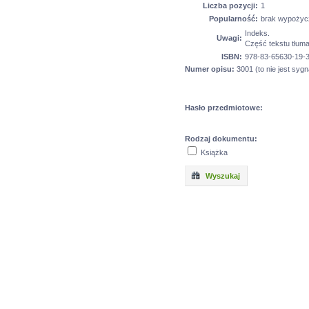
Liczba pozycji:
1
Popularność:
brak wypożyc
Indeks.
Uwagi:
Część tekstu tłuma
ISBN:
978-83-65630-19-
Numer opisu:
3001 (to nie jest sygn
Hasło przedmiotowe:
Rodzaj dokumentu:
Książka
Wyszukaj