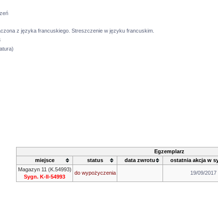
zeń
czona z języka francuskiego. Streszczenie w języku francuskim.
3
atura)
Egzemplarz
miejsce
status
data zwrotu
ostatnia akcja w s
Magazyn 11 (K.54993)
do wypożyczenia
19/09/2017
Sygn. K-II-54993