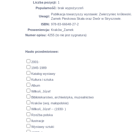
Liczba pozycji:
1
Popularność:
brak wypożyczeń
Publikacja towarzyszy wystawie: Zwierzyniec królewski.
Uwagi:
Zamek Pieskowa Skała oraz Dwór w Stryszowie.
ISBN:
978-83-66648-27-2
Proweniencja:
Kraków_Zamek
Numer opisu:
4255 (to nie jest sygnatura)
Hasło przedmiotowe:
2001-
1945-1989
Katalog wystawy
Kultura i sztuka
Album
Wilkoń, Józef
Bibliotekarstwo, archiwistyka, muzealnictwo
Kraków (woj. małopolskie)
Wilkoń, Józef -- (1930- )
Rzeźba polska
Ilustracje
Wystawy sztuki