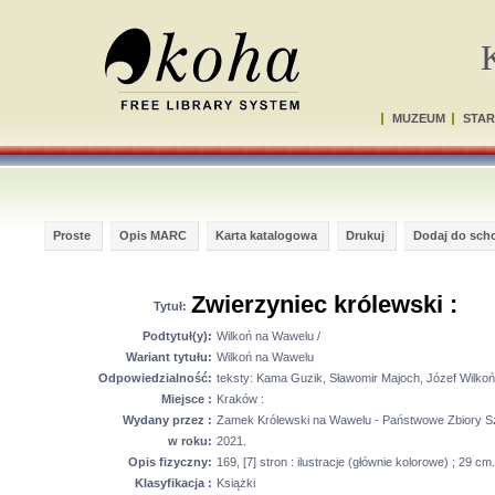
MUZEUM
STAR
Proste
Opis MARC
Karta katalogowa
Drukuj
Dodaj do sch
Zwierzyniec królewski :
Tytuł:
Podtytuł(y):
Wilkoń na Wawelu /
Wariant tytułu:
Wilkoń na Wawelu
Odpowiedzialność:
teksty: Kama Guzik, Sławomir Majoch, Józef Wilk
Miejsce :
Kraków :
Wydany przez :
Zamek Królewski na Wawelu - Państwowe Zbiory Sz
w roku:
2021.
Opis fizyczny:
169, [7] stron : ilustracje (głównie kolorowe) ; 29 cm.
Klasyfikacja :
Książki