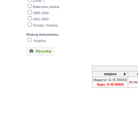
(1930- )
Malarstwo polskie
1989-2000
1901-2000
Tematy i motywy
Rodzaj dokumentu:
Książka
Wyszukaj
miejsce
Magazyn 11 (K.55920)
do wy
Sygn. K-III-55920