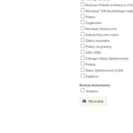
Muzeum Polskie w Ameryce (Ch
Wystawa "100 lat polskiego żegl
Polacy
Żeglarstwo
Wystawy historyczne
Kultura fizyczna i sport
Zbiory muzealne
Polacy za granicą
1901-2000
Chicago (Stany Zjednoczone)
Polska
Stany Zjednoczone (USA)
Żeglarze
Rodzaj dokumentu:
Książka
Wyszukaj