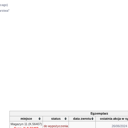
icago)
arstwa"
Egzemplarz
miejsce
status
data zwrotu
ostatnia akcja w s
Magazyn 11 (K.56407)
do wypożyczenia
26/06/2024