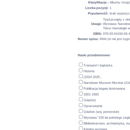
Klasyfikacja :
Albumy i książ
Liczba pozycji:
1
Popularność:
brak wypożyc
Tytuł przejęty z okł
Uwagi:
Wystawa: Narodowe
Tekst równolegle w
ISBN:
978-83-64150-65-4
Numer opisu:
4944 (to nie jest sygn
Hasło przedmiotowe:
Transport i logistyka
Historia
(2024-2025 ;
Narodowe Muzeum Morskie (Gd
Publikacja bogato ilustrowana
1801-1900
Gdańsk)
Opracowanie
Gdańsk (woj. pomorskie)
Wystawa "100 lat polskiego żegl
Bibliotekarstwo, archiwistyka, m
Katalog wystawy