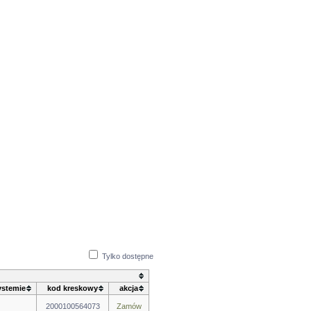
Tylko dostępne
ystemie
kod kreskowy
akcja
2000100564073
Zamów