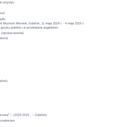
ki artystyc
zeń
adki.
 Muzeum Morskie, Gdańsk, 11 maja 2024 r. - 4 maja 2025 r.
 języku polskim i w przekładzie angielskim.
 (oprawa twarda)
atura)
ańsk)
arstwa" -- (2024-2025 ; -- Gdańsk)
uzealnictwo