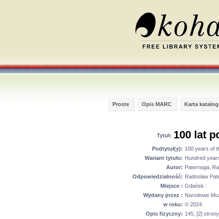
Proste
Opis MARC
Karta katalo
100 lat p
Tytuł:
Podtytuł(y):
100 years of th
Wariant tytułu:
Hundred years 
Autor:
Paternoga, R
Odpowiedzialność:
Radosław Pate
Miejsce :
Gdańsk :
Wydany przez :
Narodowe Muz
w roku:
© 2024.
Opis fizyczny:
145, [2] strony