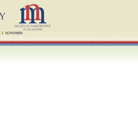
Y
Ę
SCHOWEK