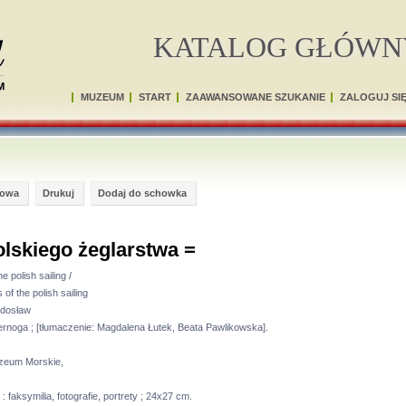
KATALOG GŁÓWN
MUZEUM
START
ZAAWANSOWANE SZUKANIE
ZALOGUJ SI
gowa
Drukuj
Dodaj do schowka
olskiego żeglarstwa =
e polish sailing /
of the polish sailing
adosław
rnoga ; [tłumaczenie: Magdalena Łutek, Beata Pawlikowska].
eum Morskie,
 : faksymilia, fotografie, portrety ; 24x27 cm.