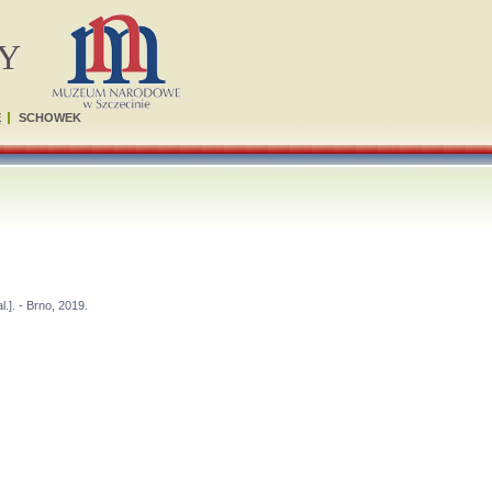
Y
Ę
SCHOWEK
.]. - Brno, 2019.