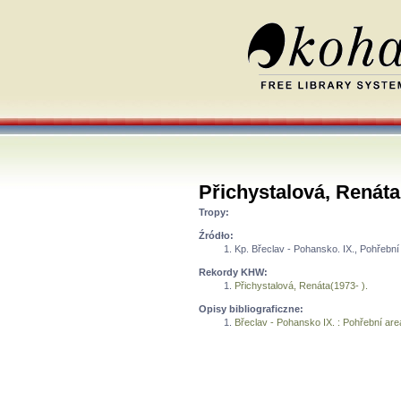
Přichystalová, Renáta 
Tropy:
Źródło:
Kp. Břeclav - Pohansko. IX., Pohřební 
Rekordy KHW:
Přichystalová, Renáta(1973- ).
Opisy bibliograficzne:
Břeclav - Pohansko IX. : Pohřební areá