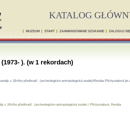
KATALOG GŁÓWN
MUZEUM
START
ZAAWANSOWANE SZUKANIE
ZALOGUJ SI
(1973- ). (w 1 rekordach)
areály z Jižního předhradí : (archeologicko-antropologická studie)/Renáta Přichystalová [et al
ly z Jižního předhradí : (archeologicko-antropologická studie) / Přichystalová, Renáta