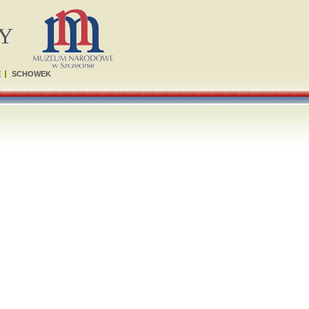
Y
Ę
SCHOWEK