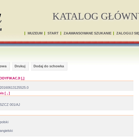
KATALOG GŁÓWN
MUZEUM
START
ZAAWANSOWANE SZUKANIE
ZALOGUJ SI
gowa
Drukuj
Dodaj do schowka
ODYFIKACJI [,]
20160613125525.0
s [ , ]
SZCZ 001/AJ
polski
angielski