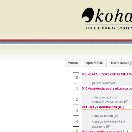
Proste
Opis MARC
Karta katalo
005 -DATA I CZAS OSTATNIEJ M
0
@ pole kontrolne
1
040 -Instytucja sporządzająca opi
d Instytucja, która
2
zmodyfikowała rekord (P)
041 -Język dokumentu [0, ]
3
a Język tekstu (P)
4
b Język streszczeń lub
abstraktu (P)
044 -Kraj miejsca wydania [ , ]