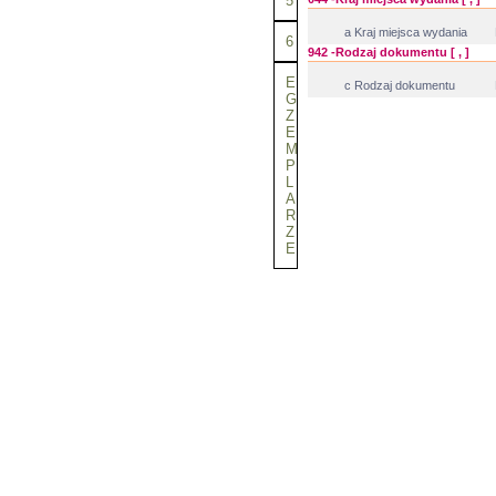
5
a Kraj miejsca wydania
6
942 -Rodzaj dokumentu [ , ]
E
c Rodzaj dokumentu
G
Z
E
M
P
L
A
R
Z
E