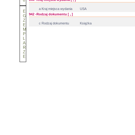
6
a Kraj miejsca wydania
USA
E
942 -Rodzaj dokumentu [ , ]
G
Z
c Rodzaj dokumentu
Książka
E
M
P
L
A
R
Z
E