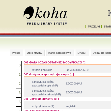
MUZEUM
STAR
Proste
Opis MARC
Karta katalogowa
Drukuj
Dodaj do sch
005 -DATA I CZAS OSTATNIEJ MODYFIKACJI [,]
0
@ pole kontrolne
20230508112259.0
1
040 -Instytucja sporządzająca opis [ , ]
a Instytucja, która
2
SZCZ 001/AJ
sporządziła opis (NP)
c Instytucja, która
3
SZCZ 001/AJ
sporządziła rekord (NP)
041 -Język dokumentu [0, ]
5
a Język tekstu (P)
angielski
044 -Kraj miejsca wydania [ , ]