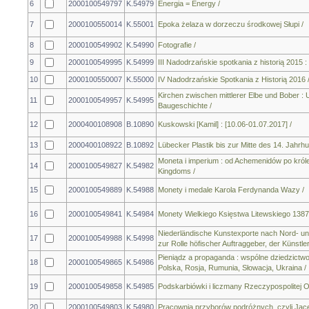
6
2000100549797
K.54979
Energia = Energy /
7
2000100550014
K.55001
Epoka żelaza w dorzeczu środkowej Słupi /
8
2000100549902
K.54990
Fotografie /
9
2000100549995
K.54999
III Nadodrzańskie spotkania z historią 2015 :
10
2000100550007
K.55000
IV Nadodrzańskie Spotkania z Historią 2016 
Kirchen zwischen mittlerer Elbe und Bober 
11
2000100549957
K.54995
Baugeschichte /
12
2000400108908
B.10890
Kuskowski [Kamil] : [10.06-01.07.2017] /
13
2000400108922
B.10892
Lübecker Plastik bis zur Mitte des 14. Jahrhu
Moneta i imperium : od Achemenidów po króle
14
2000100549827
K.54982
Kingdoms /
15
2000100549889
K.54988
Monety i medale Karola Ferdynanda Wazy /
16
2000100549841
K.54984
Monety Wielkiego Księstwa Litewskiego 1387
Niederländische Kunstexporte nach Nord- un
17
2000100549988
K.54998
zur Rolle höfischer Auftraggeber, der Künstler
Pieniądz a propaganda : wspólne dziedzictwo E
18
2000100549865
K.54986
Polska, Rosja, Rumunia, Słowacja, Ukraina /
19
2000100549858
K.54985
Podskarbiówki i liczmany Rzeczypospolitej 
20
2000100549803
K.54980
Pracownia przyborów podróżnych, czyli Jacek