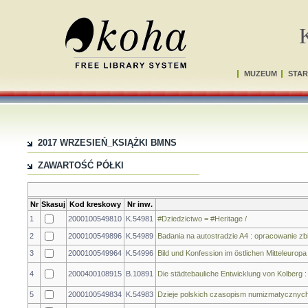
MUZEUM
STAR
2017 WRZESIEŃ_KSIĄŻKI BMNS
ZAWARTOŚĆ PÓŁKI
Nr
Skasuj
Kod kreskowy
Nr inw.
1
2000100549810
K.54981
#Dziedzictwo = #Heritage /
2
2000100549896
K.54989
Badania na autostradzie A4 : opracowanie zb
3
2000100549964
K.54996
Bild und Konfession im östlichen Mitteleuropa 
4
2000400108915
B.10891
Die städtebauliche Entwicklung von Kolberg : 
5
2000100549834
K.54983
Dzieje polskich czasopism numizmatycznych :