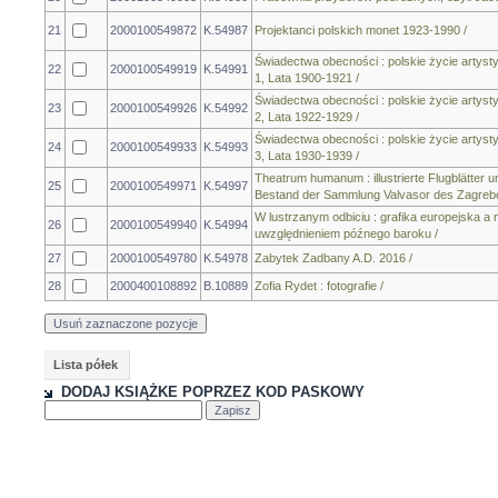
21
2000100549872
K.54987
Projektanci polskich monet 1923-1990 /
Świadectwa obecności : polskie życie artyst
22
2000100549919
K.54991
1, Lata 1900-1921 /
Świadectwa obecności : polskie życie artyst
23
2000100549926
K.54992
2, Lata 1922-1929 /
Świadectwa obecności : polskie życie artyst
24
2000100549933
K.54993
3, Lata 1930-1939 /
Theatrum humanum : illustrierte Flugblätter u
25
2000100549971
K.54997
Bestand der Sammlung Valvasor des Zagrebe
W lustrzanym odbiciu : grafika europejska
26
2000100549940
K.54994
uwzględnieniem późnego baroku /
27
2000100549780
K.54978
Zabytek Zadbany A.D. 2016 /
28
2000400108892
B.10889
Zofia Rydet : fotografie /
Lista półek
DODAJ KSIĄŻKE POPRZEZ KOD PASKOWY